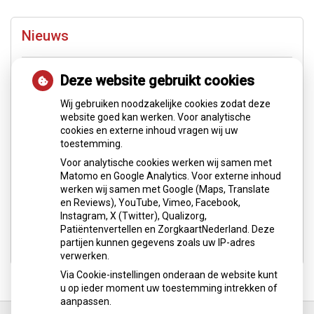
Nieuws
Let op: valse Infomedics-mails over openstaande
Deze website gebruikt cookies
rekening
Wij gebruiken noodzakelijke cookies zodat deze
Tanden bleken? Laat het veilig doen!
website goed kan werken. Voor analytische
cookies en externe inhoud vragen wij uw
Gezond tandvlees: de basis voor een gezonde
toestemming.
mond
Voor analytische cookies werken wij samen met
Matomo en Google Analytics. Voor externe inhoud
Naar de tandarts in het buitenland? Wees op je
werken wij samen met Google (Maps, Translate
hoede!
en Reviews), YouTube, Vimeo, Facebook,
Instagram, X (Twitter), Qualizorg,
(Mond)zorgkosten gemaakt in 2025? Check of die
Patiëntenvertellen en ZorgkaartNederland. Deze
aftrekbaar zijn
partijen kunnen gegevens zoals uw IP-adres
verwerken.
Via Cookie-instellingen onderaan de website kunt
u op ieder moment uw toestemming intrekken of
aanpassen.
Ga